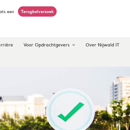
Terugbelverzoek
ats een
rrière
Voor Opdrachtgevers
Over Nijwald IT