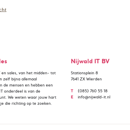
cht
les
Nijwald IT BV
IT en sales, van het midden- tot
Stationsplein 8
 zelf bijna allemaal
7641 ZX Wierden
en de mensen en hebben een
T
(085) 760 55 18
T onderdeel is van de
E
info@nijwald-it.nl
rpunt. We weten waar jouw hart
je die richting op te zoeken.