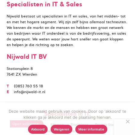
Specialisten in IT & Sales
Nijwald bestaat uit specialisten in IT en sales, van het midden- tot
en met het hogere segment. Wij zijn zelf bijna allemaal techneuten.
We kennen de markt en de mensen en hebben een groot netwerk
van bedrijven waar IT onderdeel is van de bedrijfsvoering, en sales
de speerpunt. We weten waar jouw hart sneller van gaat kloppen
en helpen je die richting op te zoeken.
Nijwald IT BV
Stationsplein 8
7641 ZX Wierden
T
(085) 760 55 18
E
info@nijwald-it.nl
Deze website maakt gebruik van cookies. Door op ‘akkoord’ te
Specialisten in IT.
klikken ga je akkoord met de plaatsing hiervan.
Open sollicitatie
Sitemap
Disclaimer
Privacy Statement
Akkoord
Weigeren
Meer informatie
Cookiebeleid
Algemene voorwaarden